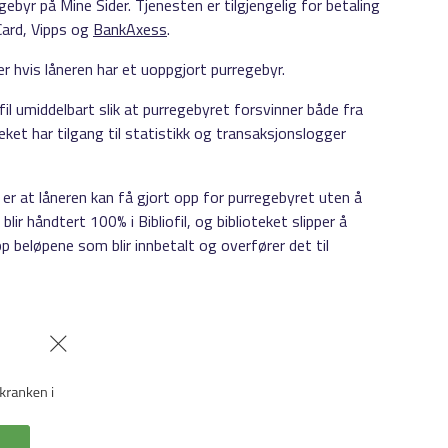
egebyr på Mine Sider. Tjenesten er tilgjengelig for betaling
Card, Vipps og
BankAxess
.
er hvis låneren har et uoppgjort purregebyr.
fil umiddelbart slik at purregebyret forsvinner både fra
ket har tilgang til statistikk og transaksjonslogger
r at låneren kan få gjort opp for purregebyret uten å
lir håndtert 100% i Bibliofil, og biblioteket slipper å
pp beløpene som blir innbetalt og overfører det til