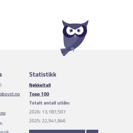
s
Statistikk
0
Nøkkeltall
ibsyst.no
Topp 100
Totalt antall utlån:
2026:
13,187,507
.no
2025:
22,941,846
:
arvik