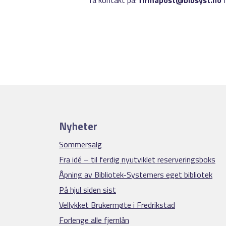
Ta kontakt på:
firmapost@bibsyst.no
f
Nyheter
Sommersalg
Fra idé – til ferdig nyutviklet reserveringsboks
Åpning av Bibliotek-Systemers eget bibliotek
På hjul siden sist
Vellykket Brukermøte i Fredrikstad
Forlenge alle fjernlån