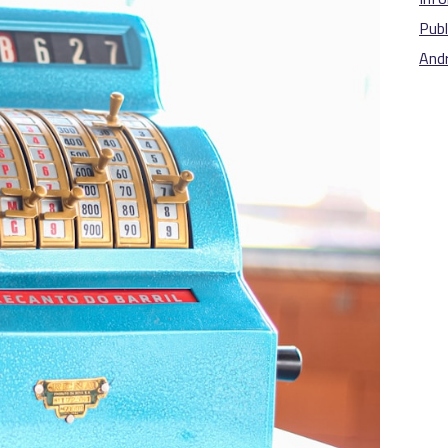
Publ
And