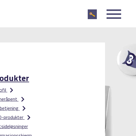
odukter
iofil
 meråpent
betjening
D-produkter
sideløsninger
ormasjonsskjerm