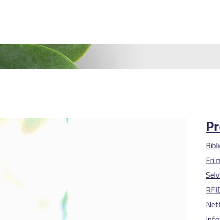
Pr
Bibl
Fri
Selv
RFI
Nett
Inf