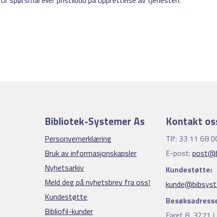
or spørsmål eller pristilbud på opprettelse av tjenesten.
Bibliotek-Systemer As
Kontakt os
Personvernerklæring
Tlf: 33 11 68 0
Bruk av informasjonskapsler
E-post:
post@b
Nyhetsarkiv
Kundestøtte:
Meld deg på nyhetsbrev fra oss!
kunde@bibsyst
Kundestøtte
Besøksadresse
Bibliofil-kunder
Faret 8, 3271 L