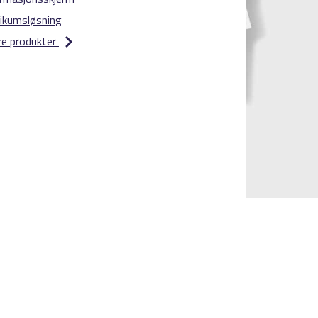
ikumsløsning
re produkter