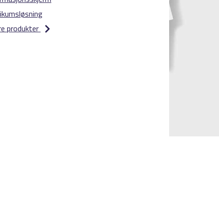
ikumsløsning
re produkter