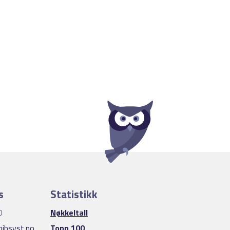
s
Statistikk
0
Nøkkeltall
ibsyst.no
Topp 100