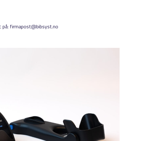
kt på: firmapost@bibsyst.no