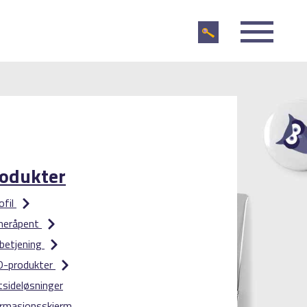
odukter
iofil
 meråpent
betjening
D-produkter
sideløsninger
ormasjonsskjerm