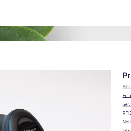
Pr
Bibl
Fri
Selv
RFI
Nett
Inf