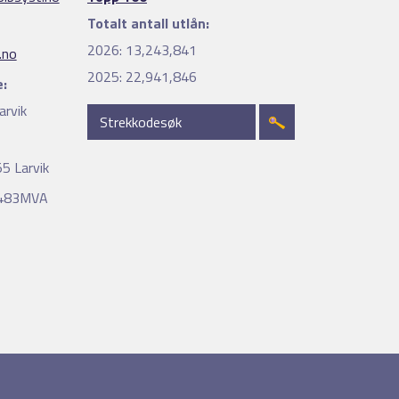
Totalt antall utlån:
2026:
13,243,841
.no
2025:
22,941,846
:
arvik
5 Larvik
4483MVA