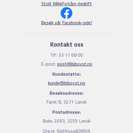
Stolt Miljøfyrtårn-bedrift
Besøk vår Facebook-side!
Kontakt oss
Tlf: 33 11 68 00
E-post:
post@bibsyst.no
Kundestøtte:
kunde@bibsyst.no
Besøksadresse:
Faret 8, 3271 Larvik
Postadresse:
Boks 2093, 3255 Larvik
Org.nr. 946944483MVA