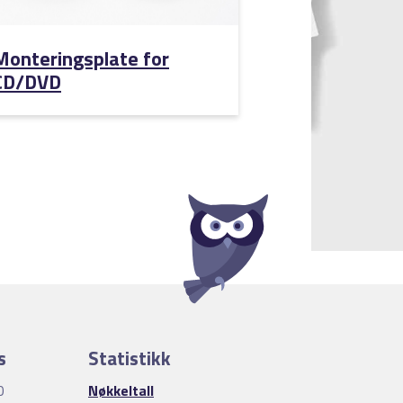
Monteringsplate for
CD/DVD
s
Statistikk
0
Nøkkeltall