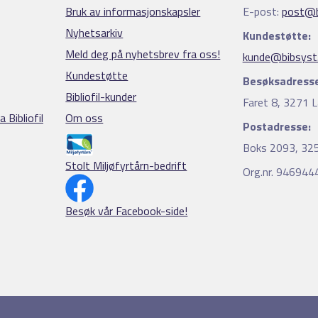
Bruk av informasjonskapsler
E-post:
post@b
Nyhetsarkiv
Kundestøtte:
Meld deg på nyhetsbrev fra oss!
kunde@bibsyst
Kundestøtte
Besøksadresse
Bibliofil-kunder
Faret 8, 3271 L
 Bibliofil
Om oss
Postadresse:
Boks 2093, 325
Stolt Miljøfyrtårn-bedrift
Org.nr. 94694
Besøk vår Facebook-side!