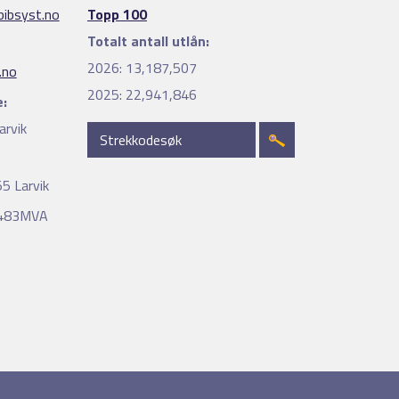
ibsyst.no
Topp 100
Totalt antall utlån:
2026:
13,187,507
.no
2025:
22,941,846
:
arvik
5 Larvik
4483MVA