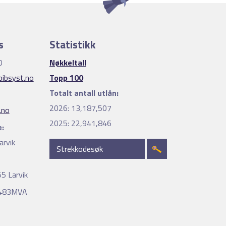
s
Statistikk
0
Nøkkeltall
ibsyst.no
Topp 100
Totalt antall utlån:
2026:
13,187,507
.no
2025:
22,941,846
:
arvik
5 Larvik
4483MVA