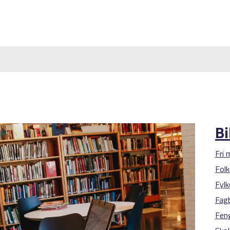
Bi
Fri 
Folk
Fylk
Fagb
Feng