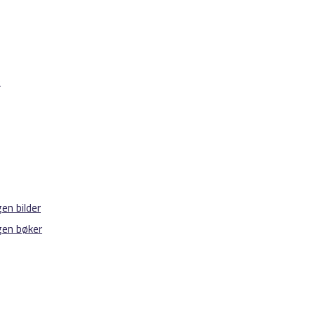
e
en bilder
gen bøker