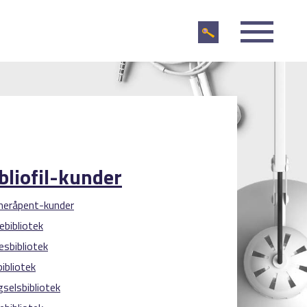
bliofil-kunder
meråpent-kunder
ebibliotek
esbibliotek
ibliotek
selsbibliotek