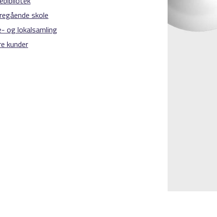
ebibliotek
regående skole
e- og lokalsamling
e kunder