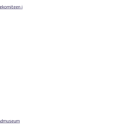
kekomiteen i
stadmuseum