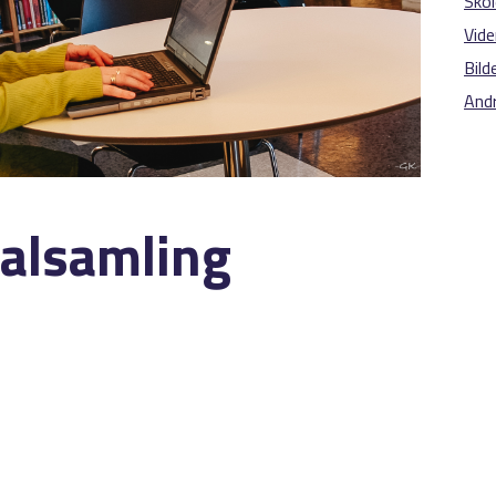
Skol
Vide
Bild
Andr
kalsamling