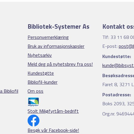
Bibliotek-Systemer As
Kontakt os
Personvernerklæring
Tlf: 33 11 68 0
Bruk av informasjonskapsler
E-post:
post@b
Nyhetsarkiv
Kundestøtte:
Meld deg på nyhetsbrev fra oss!
kunde@bibsyst
Kundestøtte
Besøksadresse
Bibliofil-kunder
Faret 8, 3271 L
 Bibliofil
Om oss
Postadresse:
Boks 2093, 325
Stolt Miljøfyrtårn-bedrift
Org.nr. 94694
Besøk vår Facebook-side!