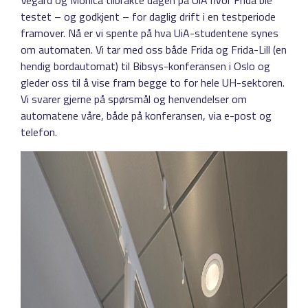
Vegard og Monica tilbrakte dagen på UiA hvor Frida ble
testet – og godkjent – for daglig drift i en testperiode
framover. Nå er vi spente på hva UiA-studentene synes
om automaten. Vi tar med oss både Frida og Frida-Lill (en
hendig bordautomat) til Bibsys-konferansen i Oslo og
gleder oss til å vise fram begge to for hele UH-sektoren.
Vi svarer gjerne på spørsmål og henvendelser om
automatene våre, både på konferansen, via e-post og
telefon.