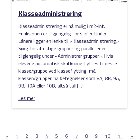
Klasseadministrering
Klasseadministrering er nå mulig i m2-int.
Funksjonen er tilgjengelig for skoler. Under
Lånere ligger en lenke til «Klasseadministrering»
Sørg for at riktige grupper og paralleller er
tilgjengelig under «Administrer grupper». Hvis
elevene automatisk skal kunne flyttes til neste
klasse/gruppe ved klasseflytting, må
klassen/gruppen ha betegnelser som 8A, 8B, 9A,
9B, 10A eller 10B, altså tall […]
Les mer
«
1
2
3
4
5
6
7
8
9
10
11
»