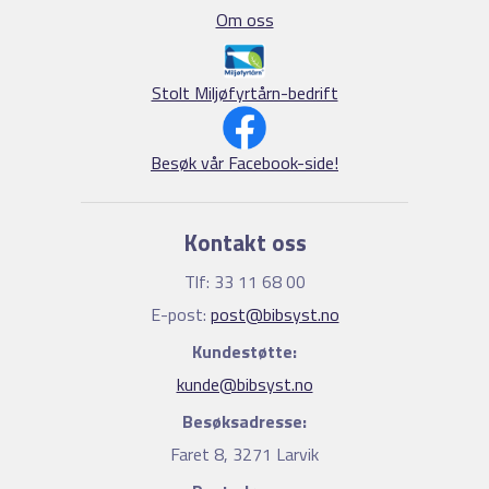
Om oss
Stolt Miljøfyrtårn-bedrift
Besøk vår Facebook-side!
Kontakt oss
Tlf: 33 11 68 00
E-post:
post@bibsyst.no
Kundestøtte:
kunde@bibsyst.no
Besøksadresse:
Faret 8, 3271 Larvik