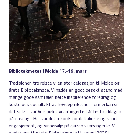
Bibliotekmøtet i Molde 17.-19. mars
Tradisjonen tro reiste vi en stor delegasjon til Molde og
årets Bibliotekmøte. Vi hadde en godt besøkt stand med
mange gode samtaler, hørte inspirerende foredrag og
koste oss sosialt. Et av høydepunktene – om vi kan si
det selv – var Vorspielet vi arrangerte før festmiddagen
på onsdag. Her var det rekordstor deltakelse og stort
engasjement, og vinnervilje på quizen vi arrangerte. Vi
gleder oss til neste Bibliotekmøte i Hamar i 2028!