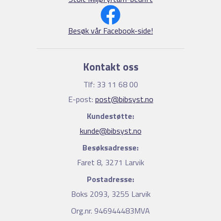
Besøk vår Facebook-side!
Kontakt oss
Tlf: 33 11 68 00
E-post:
post@bibsyst.no
Kundestøtte:
kunde@bibsyst.no
Besøksadresse:
Faret 8, 3271 Larvik
Postadresse:
Boks 2093, 3255 Larvik
Org.nr. 946944483MVA